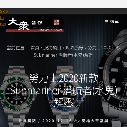
Skip
Skip
to
to
選單
content
footer
當前位置：
首頁
/
服務項目
/
世界腕錶
/
勞力士2020新款
Submariner 潛航者(水鬼)解悉
勞力士2020新款
Submariner 潛航者(水鬼)
解悉
世界腕錶
/
2020-12-16
by
高雄大眾當舖