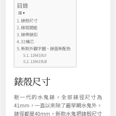
目錄
錶殼尺寸
錶耳間距
錶帶錶扣
32機芯
新款外觀字圈、錶面新配色
126610LV
126619LB
錶殼尺寸
新一代的水鬼錶，全部錶徑尺寸為
41mm，一直以來除了最早期水鬼外，
錶徑都是40mm，新款水鬼把錶殼尺寸