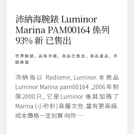
配
鑽
沛納海腕錶 Luminor
/
Marina PAM00164 係列
白
金
93% 新 已售出
而
成
的
世界腕錶
,
品味手錶
,
商品已售出
,
商品產品
,
手
天
錶典當
然
紅
沛納海以 Radiomir, Luminor.本商品
寶
石
Luminor Marina pam00164 ,2006年制
女
限2000只, 它是Luminor 後其加碼了
戒
Marina (小秒針)高層次些.當有更高級.
指
成本價格一定划算 向你 …