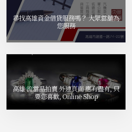
A
M
尋找高雄資金借貸服務嗎？ 大眾當舖為
0
您服務
0
1
6
4
係
列
9
3
%
新
高雄 流當品拍賣 外連頁面 應有盡有, 只
已
要您喜歡, Online Shop
售
出