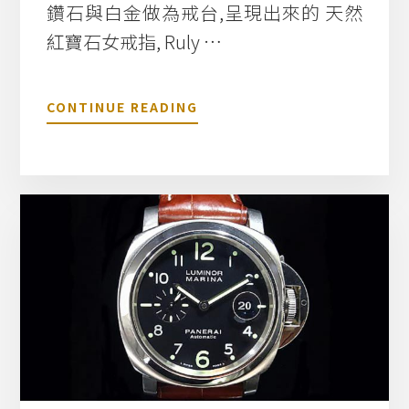
鑽石與白金做為戒台,呈現出來的 天然
紅寶石女戒指, Ruly …
關
CONTINUE READING
於
高
級
紅
寶
石
1
.
3
5
C
T
戒
台
為