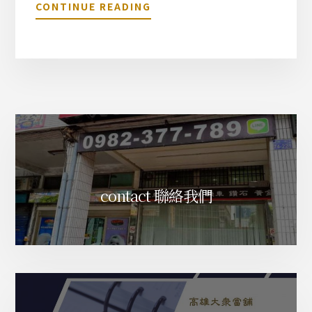
關
CONTINUE READING
於
沛
納
海
腕
錶
L
U
M
I
N
O
contact 聯絡我們
R
M
A
R
I
N
A
P