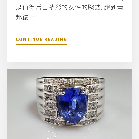
是值得活出精彩的女性的腕錶. 說到蕭
邦錶 …
關
CONTINUE READING
於
已
售
出
蕭
邦
手
錶
C
H
O
P
A
R