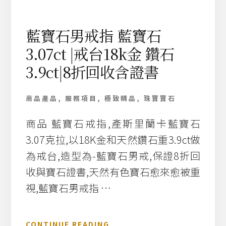
D
H
A
藍寶石男戒指 藍寶石
P
3.07ct |戒台18k金 鑽石
P
Y
3.9ct|8折回收含證書
S
P
O
商品產品
,
服務項目
,
極致精品
,
珠寶寶石
R
T
商品 藍寶石戒指,產斯里蘭卡藍寶石
2
7
3.07克拉,以18K金和天然鑽石重3.9ct做
/
為戒台,造型為-藍寶石男戒,保證8折回
8
收與寶石證書,天然有色寶石愈來愈被重
2
4
視,藍寶石男戒指 …
5
-
2
關
CONTINUE READING
3