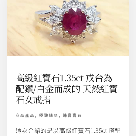
指
天
然
祖
母
綠
寶
石
附
鑑
定
高級紅寶石1.35ct 戒台為
書
配鑽/白金而成的 天然紅寶
石女戒指
商品產品
,
極致精品
,
珠寶寶石
這次介紹的是以高級紅寶石1.35ct 搭配