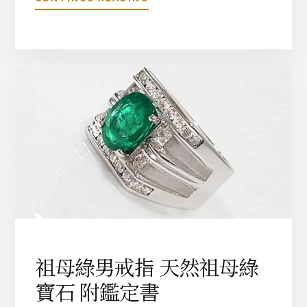
於
快
藍
樂
寶
鑽
石
係
男
列
戒
指
藍
寶
石
3
.
0
7
C
T
|
祖母綠男戒指 天然祖母綠
戒
寶石 附鑑定書
台
1