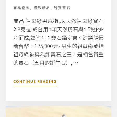
8
商品產品
,
極致精品
,
珠寶寶石
K
金
商品 祖母綠男戒指,以天然祖母綠寶石
鑽
石
2.8克拉,戒台用n顆天然鑽石與4.5錢的k
3
金而成,並附有：寶石鑑定書。建議購價
.
9
新台幣：125,000元- 男生的祖母綠戒指
C
祖母綠被稱為綠寶石之王，是相當貴重
T
|
的寶石（五月的誕生石）, …
8
折
回
關
CONTINUE READING
收
於
含
祖
證
母
書
綠
男
戒