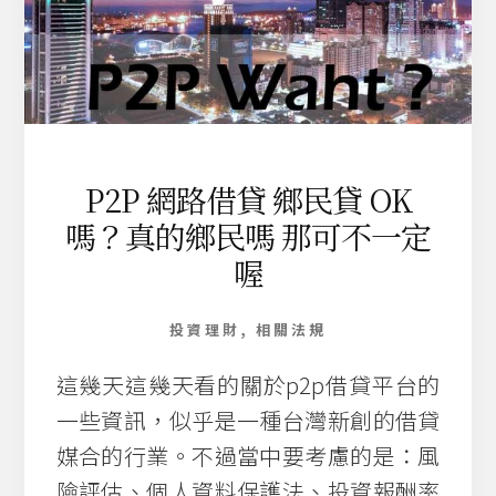
借
貸
所
需
流
程
與
P2P 網路借貸 鄉民貸 OK
典
當
嗎？真的鄉民嗎 那可不一定
說
喔
明
投資理財
,
相關法規
這幾天這幾天看的關於p2p借貸平台的
一些資訊，似乎是一種台灣新創的借貸
媒合的行業。不過當中要考慮的是：風
險評估、個人資料保護法、投資報酬率