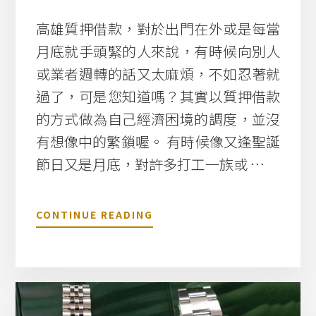
者
高雄質押借款，對於出門在外或是每當
(
水
月底就手頭緊的人來說，有時候向別人
鬼
或業者週轉的話又太麻煩，不如忍著就
)
解
過了，可是您知道嗎？其實以質押借款
悉
的方式做為自己經濟困境的調度，並沒
有想像中的繁鎖喔。 有時候像又逢聖誕
節日又是月底，對許多打工一族或 …
關
CONTINUE READING
於
高
雄
質
押
借