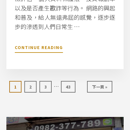
以及是否產生歁詐等行為。 網路的興起
和普及，給人無遠弗屆的感覺，逐步逐
步的滲透到人們日常生 …
關
CONTINUE READING
於
P
2
P
網
忽
…
路
前
前
前
前
前
1
2
3
43
下一頁 »
借
略
往
往
往
往
往
貸
該
該
該
該
臨
鄉
頁
頁
頁
頁
時
民
貸
頁
O
面