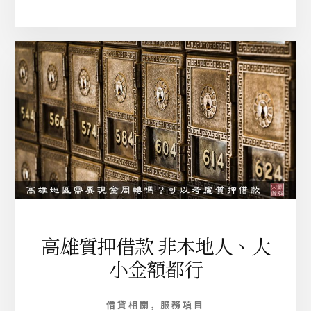
勞
力
士
2
0
2
0
新
款
S
U
B
M
A
R
I
高雄質押借款 非本地人、大
N
小金額都行
E
R
潛
借貸相關
,
服務項目
航