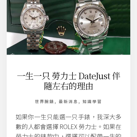
款
非
本
地
人
、
大
小
金
額
都
一生一只 勞力士 DateJust 伴
行
隨左右的理由
世界腕錶
,
最新消息
,
知識學習
如果你一生只能選一只手錶，我深大多
數的人都會選擇 ROLEX 勞力士。如果在
勞力士的錶款中，選擇可以配帶一生的