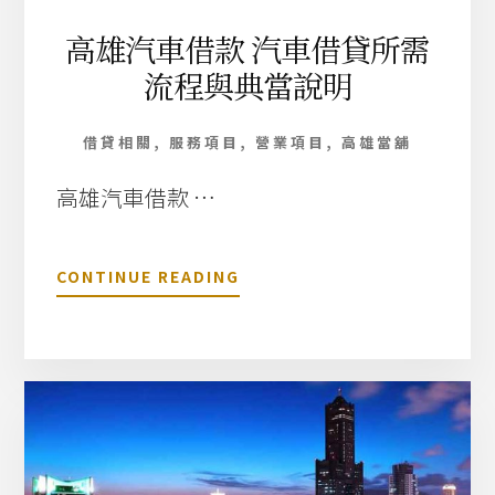
T
伴
高雄汽車借款 汽車借貸所需
隨
流程與典當說明
左
右
的
借貸相關
,
服務項目
,
營業項目
,
高雄當舖
理
由
高雄汽車借款 …
關
CONTINUE READING
於
高
雄
汽
車
借
款
汽
車