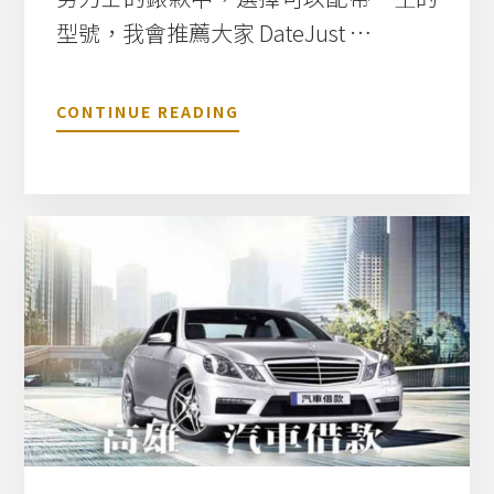
型號，我會推薦大家 DateJust …
關
CONTINUE READING
於
一
生
一
只
勞
力
士
D
A
T
E
J
U
S