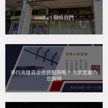
K
嗎
？
contact 聯絡我們
真
的
鄉
民
嗎
那
可
不
一
定
喔
尋找高雄資金借貸服務嗎？ 大眾當舖為
您服務